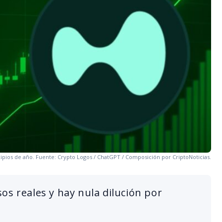
pios de año. Fuente: Crypto Logos / ChatGPT / Composición por CriptoNoticias.
os reales y hay nula dilución por