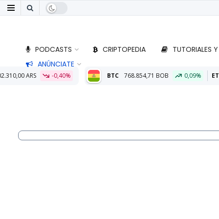
PODCASTS
CRIPTOPEDIA
TUTORIALES Y
ANÚNCIATE
,40%
BTC
768.854,71 BOB
0,09%
ETH
22.771,33 BOB