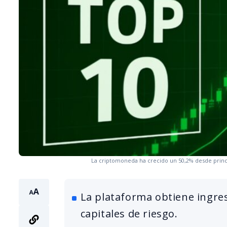
La criptomoneda ha crecido un 50,2% desde princi
La plataforma obtiene ingres
capitales de riesgo.