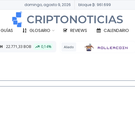
domingo, agosto 9, 2026
bloque ₿: 961.699
 GUÍAS
GLOSARIO
REVIEWS
CALENDARIO
0,14%
BTC
33
Aliado