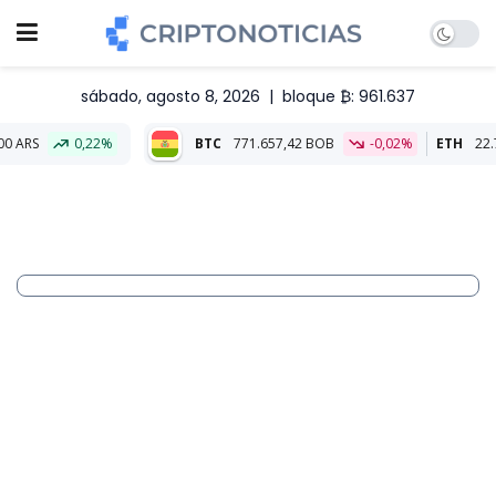
sábado, agosto 8, 2026
|
bloque ₿: 961.637
2%
BTC
771.657,42 BOB
-0,02%
ETH
22.789,41 BOB