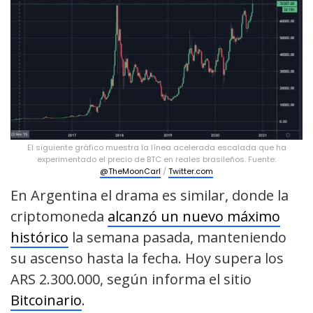
El siguiente gráfico muestra la línea acelerada escalada que ha
experimentado el precio de BTC en reales brasileños. Fuente:
@TheMoonCarl
/
Twitter.com
En Argentina el drama es similar, donde la
criptomoneda
alcanzó un nuevo máximo
histórico
la semana pasada, manteniendo
su ascenso hasta la fecha. Hoy supera los
ARS 2.300.000, según informa el sitio
Bitcoinario
.