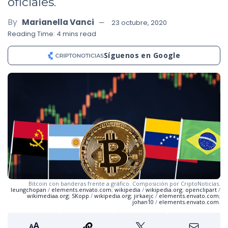
oficiales.
By
Marianella Vanci
23 octubre, 2020
Reading Time: 4 mins read
Síguenos en Google
Bitcoin con banderas frente a gráfico. Composición por CriptoNoticias.
leungchopan
/
elements.envato.com
;
wikipedia
/
wikipedia.org
;
openclipart
/
wikimediaa.org
;
SKopp
/
wikipedia.org
;
jirkaejc
/
elements.envato.com
;
johan10
/
elements.envato.com
.