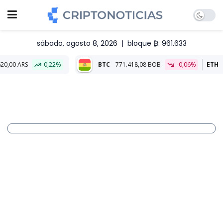
sábado, agosto 8, 2026
|
bloque ₿: 961.633
0,22%
BTC
771.418,08 BOB
-0,06%
ETH
22.787,48 