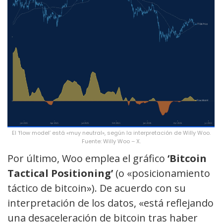
El ‘flow model’ está «muy neutral», según la interpretación de Willy Woo.
Fuente: Willy Woo – X.
Por último, Woo emplea el gráfico
‘Bitcoin
Tactical Positioning’
(o «posicionamiento
táctico de bitcoin»). De acuerdo con su
interpretación de los datos, «está reflejando
una desaceleración de bitcoin tras haber