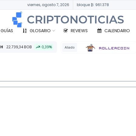
viernes, agosto 7, 2026
bloque ₿: 961.378
 GUÍAS
GLOSARIO
REVIEWS
CALENDARIO
0,39%
BTC
329.
Aliado