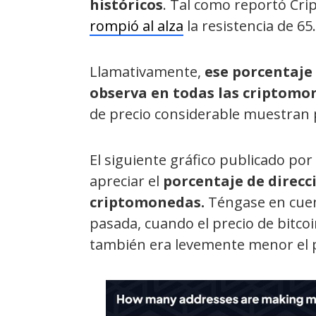
históricos
. Tal como reportó Crip
rompió al alza
la resistencia de 65
Llamativamente,
ese porcentaje 
observa en todas las criptomo
de precio considerable muestran p
El siguiente gráfico publicado por
apreciar el
porcentaje de direcc
criptomonedas.
Téngase en cuen
pasada, cuando el precio de bitco
también era levemente menor el p