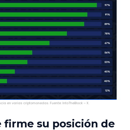
cia en varias criptomonedas. Fuente: IntoTheBlock – X.
 firme su posición de