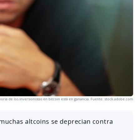
oría de los inversionistas en bitcoin está en ganancia. Fuente: stock.adobe.com
 muchas altcoins se deprecian contra