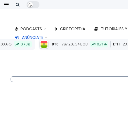
PODCASTS
CRIPTOPEDIA
TUTORIALES Y
ANÚNCIATE
BTC
787.203,54 BOB
0,71%
ETH
23.187,93 BOB
0,97