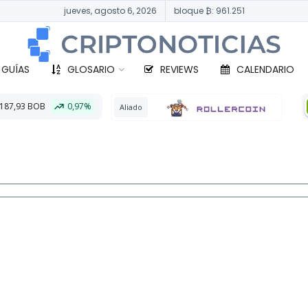
jueves, agosto 6, 2026
bloque ₿: 961.251
 GUÍAS
GLOSARIO
REVIEWS
CALENDARIO
%
BTC
333.804,9
Aliado