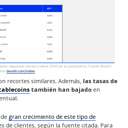
enes depositen bitcoin o ether (ETH) en su plataforma. Fuente: BlockFi.
nte:
blockfi.com/rates
.
on recortes similares. Además,
las tasas de
tablecoins
también han bajado
en
entual.
s de
gran crecimiento de este tipo de
s de clientes, según la fuente citada. Para