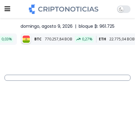
domingo, agosto 9, 2026
|
bloque ₿: 961.725
BTC
770.257,84 BOB
0,27%
ETH
22.775,04 BOB
0,16%
A