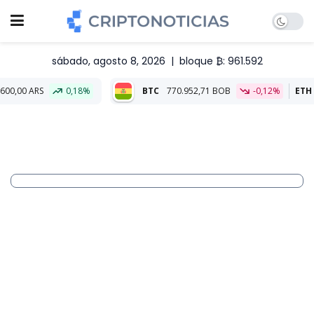
sábado, agosto 8, 2026
|
bloque ₿: 961.592
0,18%
BTC
770.952,71 BOB
-0,12%
ETH
22.787,58 