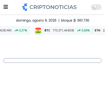
domingo, agosto 9, 2026
|
bloque ₿: 961.736
0,37%
BTC
773.371,44 BOB
0,68%
ETH
22.826,30 BO