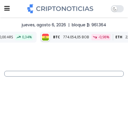
jueves, agosto 6, 2026
|
bloque ₿: 961.364
,34%
BTC
774.054,05 BOB
-0,98%
ETH
22.906,62 BOB