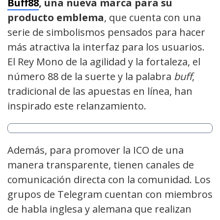
Buff88
, una nueva marca para su
producto emblema
, que cuenta con una
serie de simbolismos pensados para hacer
más atractiva la interfaz para los usuarios.
El Rey Mono de la agilidad y la fortaleza, el
número 88 de la suerte y la palabra
buff
,
tradicional de las apuestas en línea, han
inspirado este relanzamiento.
Además, para promover la ICO de una
manera transparente, tienen canales de
comunicación directa con la comunidad. Los
grupos de Telegram cuentan con miembros
de habla inglesa y alemana que realizan