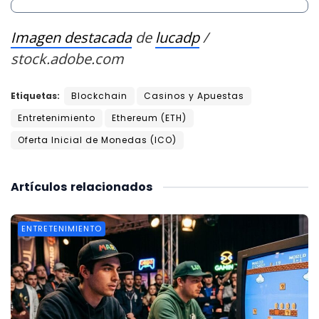
Imagen destacada
de
lucadp
/
stock.adobe.com
Etiquetas:
Blockchain
Casinos y Apuestas
Entretenimiento
Ethereum (ETH)
Oferta Inicial de Monedas (ICO)
Artículos
relacionados
ENTRETENIMIENTO