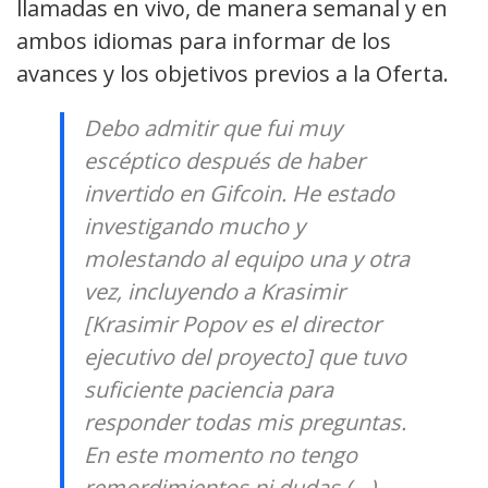
llamadas en vivo, de manera semanal y en
ambos idiomas para informar de los
avances y los objetivos previos a la Oferta.
Debo admitir que fui muy
escéptico después de haber
invertido en Gifcoin. He estado
investigando mucho y
molestando al equipo una y otra
vez, incluyendo a Krasimir
[Krasimir Popov es el director
ejecutivo del proyecto] que tuvo
suficiente paciencia para
responder todas mis preguntas.
En este momento no tengo
remordimientos ni dudas (…)