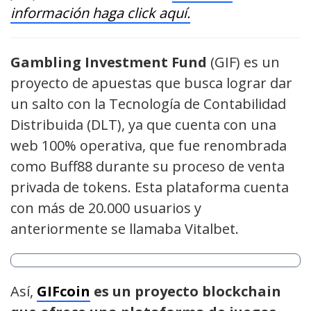
información haga click aquí.
Gambling Investment Fund
(GIF) es un
proyecto de apuestas que busca lograr dar
un salto con la Tecnología de Contabilidad
Distribuida (DLT), ya que cuenta con una
web 100% operativa, que fue renombrada
como Buff88 durante su proceso de venta
privada de tokens. Esta plataforma cuenta
con más de 20.000 usuarios y
anteriormente se llamaba Vitalbet.
Así,
GIFcoin
es un proyecto blockchain