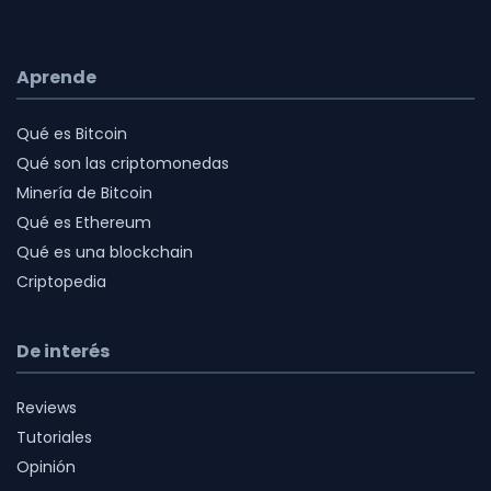
Aprende
Qué es Bitcoin
Qué son las criptomonedas
Minería de Bitcoin
Qué es Ethereum
Qué es una blockchain
Criptopedia
De interés
Reviews
Tutoriales
Opinión