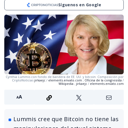
Síguenos en Google
Cynthia Lummis con fondo de bandera de EE. UU. y bitcoin. Composición por
CriptoNoticias
jirkaejc
/
elements.envato.com
;
Oficina de la congresista
/
Wikipedia
;
jirkaejc
/
elements.envato.com
Lummis cree que Bitcoin no tiene las