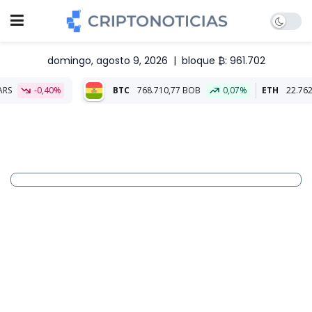
domingo, agosto 9, 2026
|
bloque ₿: 961.702
BTC
768.710,77 BOB
0,07%
ETH
22.762,46 BOB
0,0