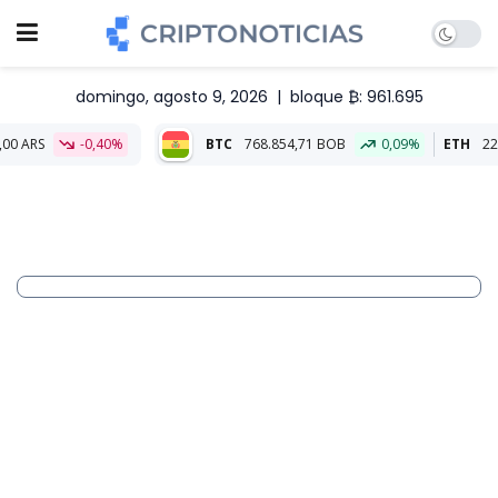
domingo, agosto 9, 2026
|
bloque ₿: 961.695
-0,40%
BTC
768.854,71 BOB
0,09%
ETH
22.771,33 BOB