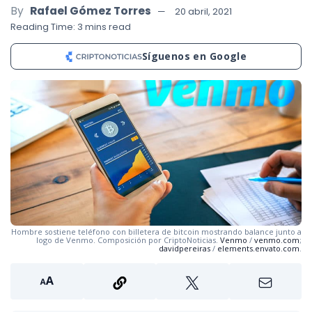
By
Rafael Gómez Torres
20 abril, 2021
Reading Time: 3 mins read
Síguenos en Google
Hombre sostiene teléfono con billetera de bitcoin mostrando balance junto a
logo de Venmo. Composición por CriptoNoticias.
Venmo
/
venmo.com
;
davidpereiras
/
elements.envato.com
.