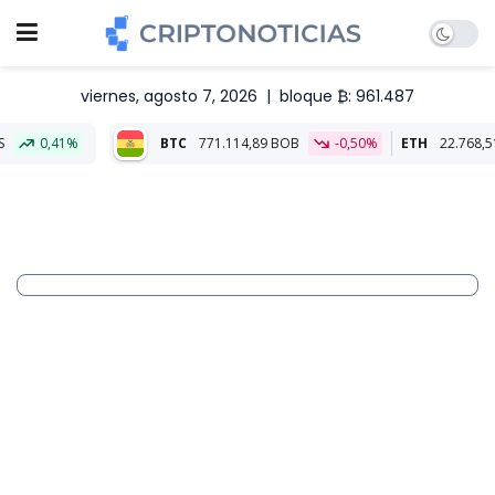
viernes, agosto 7, 2026
|
bloque ₿: 961.487
BTC
771.114,89 BOB
-0,50%
ETH
22.768,51 BOB
0