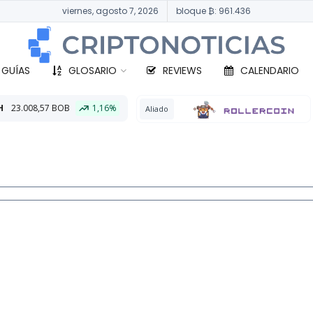
viernes, agosto 7, 2026
bloque ₿: 961.436
 GUÍAS
GLOSARIO
REVIEWS
CALENDARIO
16%
BTC
333.14
Aliado