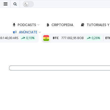
PODCASTS
CRIPTOPEDIA
TUTORIALES Y
ANÚNCIATE
BTC
777.002,95 BOB
0,26%
ETH
23.008,57 BOB
1,