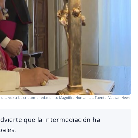
 una vez a las criptomonedas en su Magnifica Humanitas. Fuente: Vatican News.
a advierte que la intermediación ha
bales.