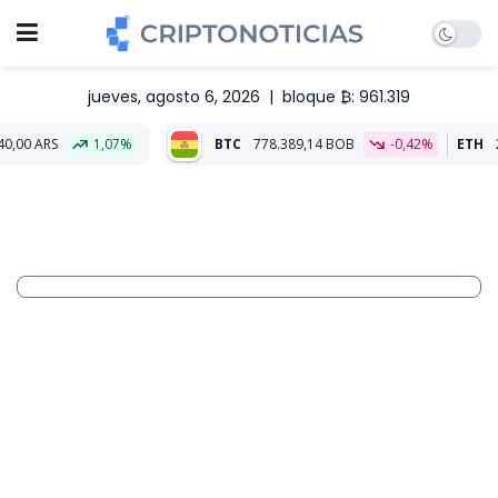
jueves, agosto 6, 2026
|
bloque ₿: 961.319
1,07%
BTC
778.389,14 BOB
-0,42%
ETH
22.905,52 BO