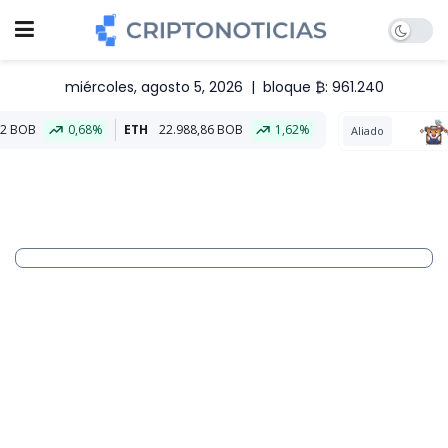
miércoles, agosto 5, 2026
|
bloque ₿: 961.240
ETH
22.988,86 BOB
1,62%
Aliado