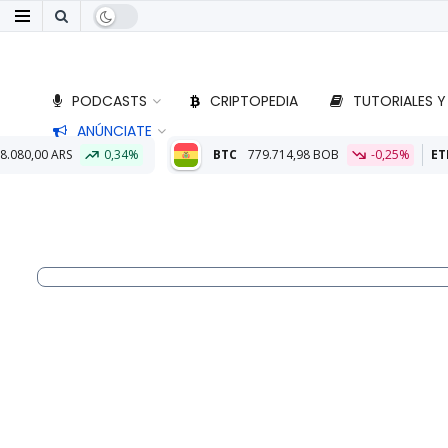
PODCASTS
CRIPTOPEDIA
TUTORIALES Y
ANÚNCIATE
%
BTC
779.714,98 BOB
-0,25%
ETH
22.892,80 BOB