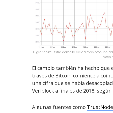
El gráfico muestra cómo la caída más pronunciada 
Veribl
El cambio también ha hecho que e
través de Bitcoin comience a coinci
una cifra que se había desacoplado
Veriblock a finales de 2018, según
Algunas fuentes como
TrustNode