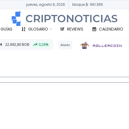
jueves, agosto 6, 2026
bloque ₿: 961.365
 GUÍAS
GLOSARIO
REVIEWS
CALENDARIO
0,28%
BTC
330.
Aliado