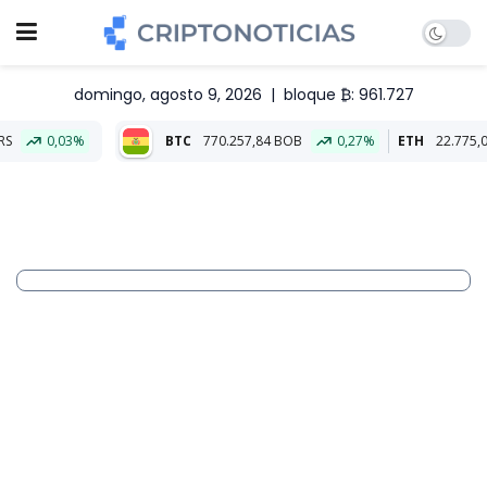
domingo, agosto 9, 2026
|
bloque ₿: 961.727
BTC
770.257,84 BOB
0,27%
ETH
22.775,04 BOB
0,1