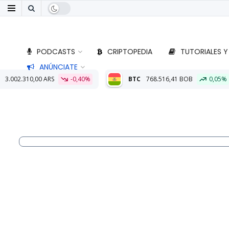
PODCASTS
CRIPTOPEDIA
TUTORIALES Y
ANÚNCIATE
-0,40%
BTC
768.516,41 BOB
0,05%
ETH
22.760,79 BOB