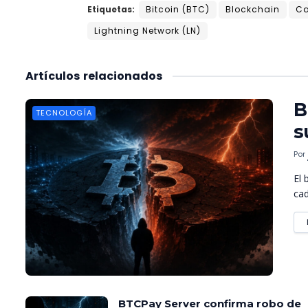
Etiquetas:
Bitcoin (BTC)
Blockchain
Ca
Lightning Network (LN)
Artículos
relacionados
B
TECNOLOGÍA
s
Por
El 
cad
BTCPay Server confirma robo de