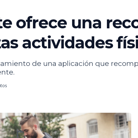
 te ofrece una r
zas actividades fís
zamiento de una aplicación que recomp
ente.
utos