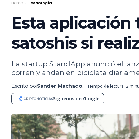
Home
Tecnología
Esta aplicación
satoshis si reali
La startup StandApp anunció el lan
corren y andan en bicicleta diariam
Escrito por
Sander Machado
.
Tiempo de lectura: 2 min
Síguenos en Google