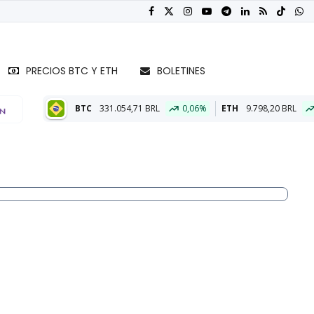
PRECIOS BTC Y ETH
BOLETINES
331.054,71 BRL
0,06%
ETH
9.798,20 BRL
0,18%
BT