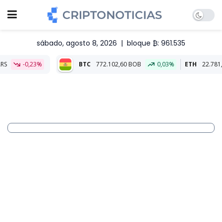
sábado, agosto 8, 2026
|
bloque ₿: 961.535
BTC
772.102,60 BOB
0,03%
ETH
22.781,00 BOB
-0