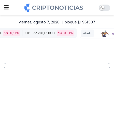
viernes, agosto 7, 2026
|
bloque ₿: 961.507
ETH
22.756,16 BOB
-0,03%
Aliado