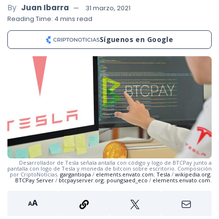
By
Juan Ibarra
31 marzo, 2021
Reading Time: 4 mins read
Síguenos en Google
Desarrollador de Tesla señala antalla con código y logo de BTCPay junto a
pantalla con logo de Tesla y moneda de bitcoin sobre escritorio. Composición
por CriptoNoticias.
gargantiopa
/
elements.envato.com
;
Tesla
/
wikipedia.org
;
BTCPay Server
/
btcpayserver.org
;
poungsaed_eco
/
elements.envato.com
.