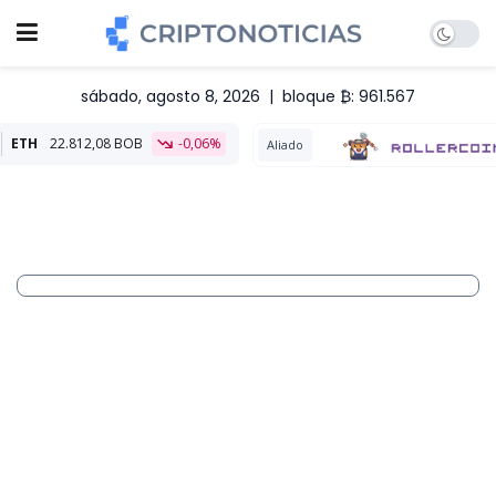
sábado, agosto 8, 2026
|
bloque ₿: 961.567
2,08 BOB
-0,06%
Aliado