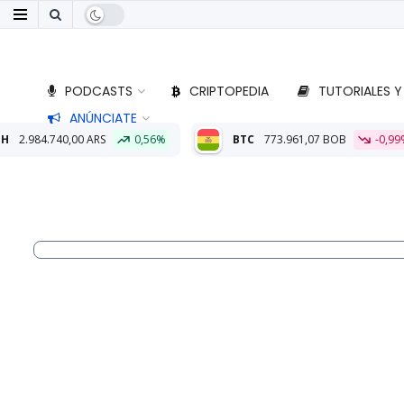
PODCASTS
CRIPTOPEDIA
TUTORIALES Y
ANÚNCIATE
0,56%
BTC
773.961,07 BOB
-0,99%
ETH
22.818,99 