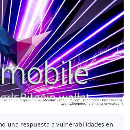
osición por CriptoNoticias.
Medium
/
medium.com
;
ronomore
/
Pixabay.com
;
twenty20photos
/
elements.envato.com
.
mo una respuesta a vulnerabilidades en