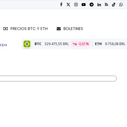
PRECIOS BTC Y ETH
BOLETINES
TC
329.475,55 BRL
-0,61%
ETH
9.758,08 BRL
0,05%