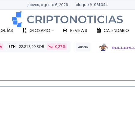
jueves, agosto 6, 2026
bloque ₿: 961.344
 GUÍAS
GLOSARIO
REVIEWS
CALENDARIO
BOB
-0,27%
B
Aliado