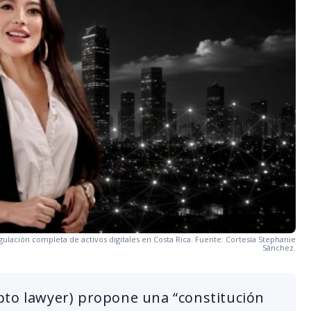
ulación completa de activos digitales en Costa Rica. Fuente: Cortesía Stephanie
Sánchez.
pto lawyer) propone una “constitución