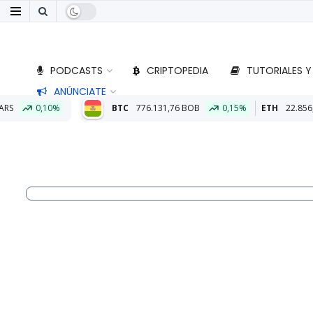
PODCASTS
CRIPTOPEDIA
TUTORIALES Y
ANÚNCIATE
BTC
776.131,76 BOB
0,15%
ETH
22.856,10 BOB
0,87%