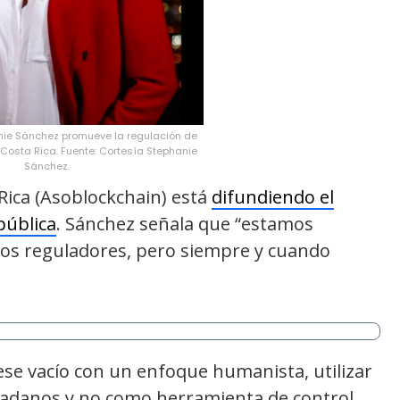
ie Sánchez promueve la regulación de
 Costa Rica. Fuente: Cortesía Stephanie
Sánchez.
Rica (Asoblockchain) está
difundiendo el
pública
. Sánchez señala que “estamos
los reguladores, pero siempre y cuando
se vacío con un enfoque humanista, utilizar
iudadanos y no como herramienta de control.