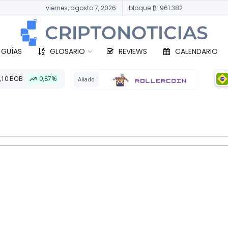
viernes, agosto 7, 2026
bloque ₿: 961.382
 GUÍAS
GLOSARIO
REVIEWS
CALENDARIO
BTC
330.149,35 
Aliado