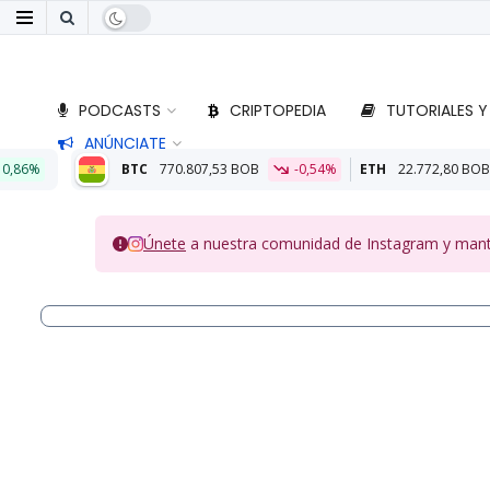
PODCASTS
CRIPTOPEDIA
TUTORIALES Y
ANÚNCIATE
C
770.807,53 BOB
-0,54%
ETH
22.772,80 BOB
0,04%
Alia
Únete
a nuestra comunidad de Instagram y manten