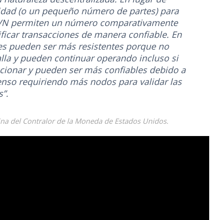
idad (o un pequeño número de partes) para
 INVN permiten un número comparativamente
ficar transacciones de manera confiable. En
es pueden ser más resistentes porque no
alla y pueden continuar operando incluso si
cionar y pueden ser más confiables debido a
so requiriendo más nodos para validar las
”.
icina del Contralor de la Moneda de Estados Unidos.