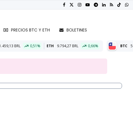
PRECIOS BTC Y ETH
BOLETINES
%
ETH
9.794,27 BRL
0,66%
BTC
59.410.326,37 CLP