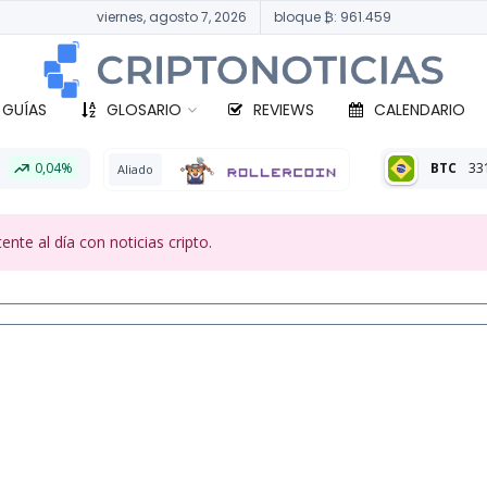
viernes, agosto 7, 2026
bloque ₿: 961.459
 GUÍAS
GLOSARIO
REVIEWS
CALENDARIO
BTC
331.459,13 BRL
0,51
do
te al día con noticias cripto.