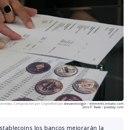
monedas. Composición por CriptoNoticias
stevanovicigor
/
elements.envato.com
Jens P. Raak
/
pixabay.com
 stablecoins los bancos mejorarán la