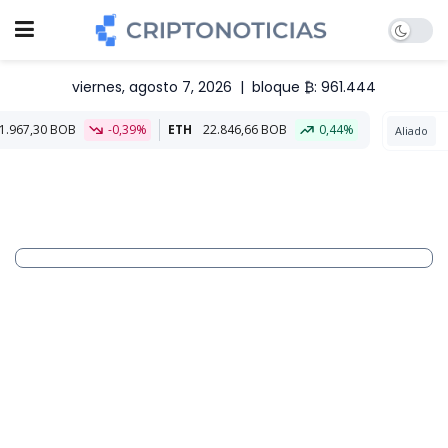
viernes, agosto 7, 2026
|
bloque ₿: 961.444
-0,39%
ETH
22.846,66 BOB
0,44%
Aliado