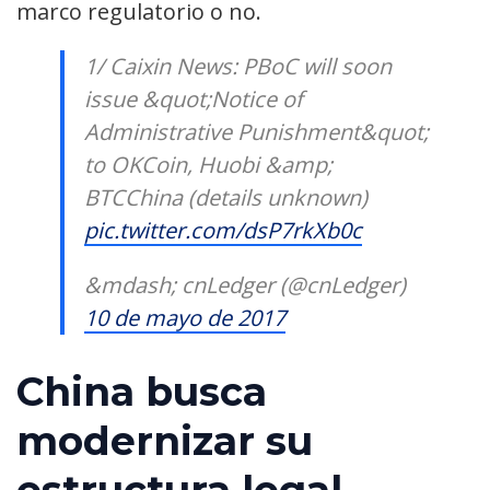
marco regulatorio o no.
1/ Caixin News: PBoC will soon
issue &quot;Notice of
Administrative Punishment&quot;
to OKCoin, Huobi &amp;
BTCChina (details unknown)
pic.twitter.com/dsP7rkXb0c
&mdash; cnLedger (@cnLedger)
10 de mayo de 2017
China busca
modernizar su
estructura legal