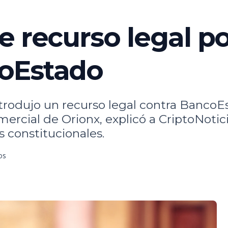
 recurso legal por
oEstado
trodujo un recurso legal contra BancoEs
ercial de Orionx, explicó a CriptoNotici
s constitucionales.
os