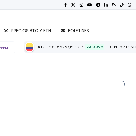
PRECIOS BTC Y ETH
BOLETINES
C
203.958.793,69 COP
0,05%
ETH
5.813.811,61 COP
0,21%