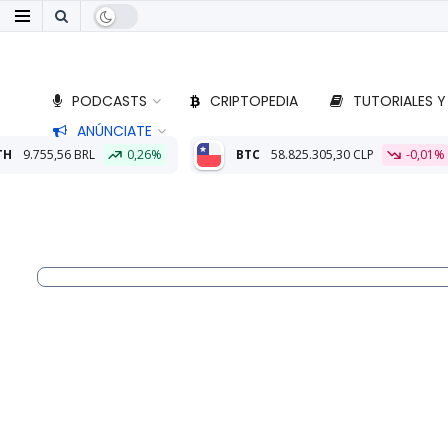
PODCASTS
CRIPTOPEDIA
TUTORIALES Y
ANÚNCIATE
26%
BTC
58.825.305,30 CLP
-0,01%
ETH
1.732.835,48 CL