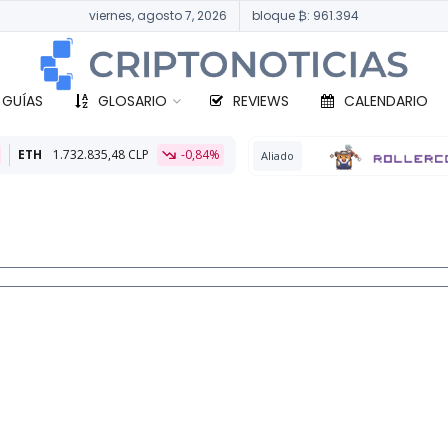
viernes, agosto 7, 2026
bloque ₿: 961.394
 GUÍAS
GLOSARIO
REVIEWS
CALENDARIO
P
-0,84%
BT
Aliado