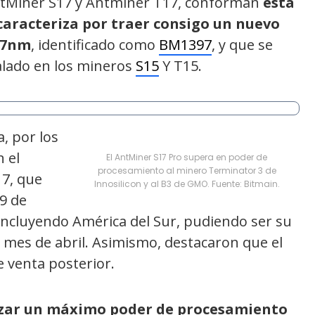
tMiner S17 y Antminer T17, conforman
esta
caracteriza por traer consigo un nuevo
 7nm
, identificado como
BM1397
, y que se
alado en los mineros
S15
Y T15.
, por los
 el
El AntMiner S17 Pro supera en poder de
procesamiento al minero Terminator 3 de
17, que
Innosilicon y al B3 de GMO. Fuente: Bitmain.
 9 de
 incluyendo América del Sur, pudiendo ser su
l mes de abril. Asimismo, destacaron que el
 venta posterior.
zar un máximo poder de procesamiento