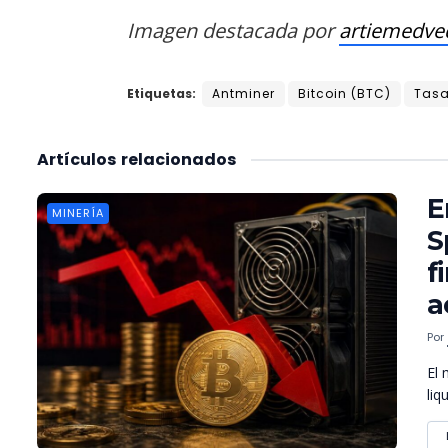
Imagen destacada por
artiemedve
Etiquetas:
Antminer
Bitcoin (BTC)
Tasa
Artículos
relacionados
E
MINERÍA
S
f
a
Por
El 
liq