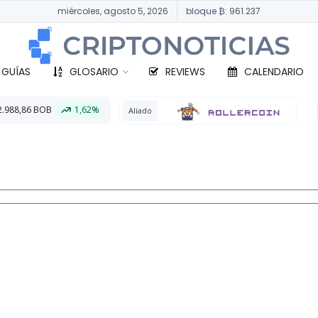
miércoles, agosto 5, 2026
bloque ₿: 961.237
 GUÍAS
GLOSARIO
REVIEWS
CALENDARIO
%
BTC
331.720,3
Aliado