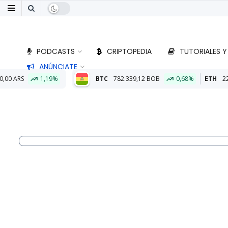
PODCASTS
CRIPTOPEDIA
TUTORIALES Y
ANÚNCIATE
BTC
782.339,12 BOB
0,68%
ETH
22.988,86 BOB
1,62