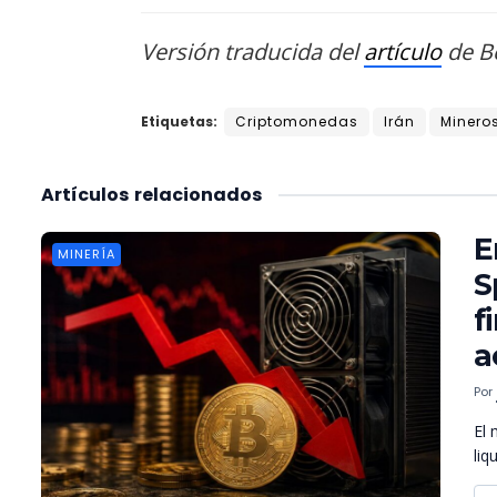
Versión traducida del
artículo
de Be
Etiquetas:
Criptomonedas
Irán
Minero
Artículos
relacionados
E
MINERÍA
S
f
a
Por
El 
liq