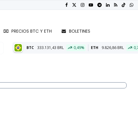
PRECIOS BTC Y ETH
BOLETINES
333.131,43 BRL
0,49%
ETH
9.826,86 BRL
0,76%
BT