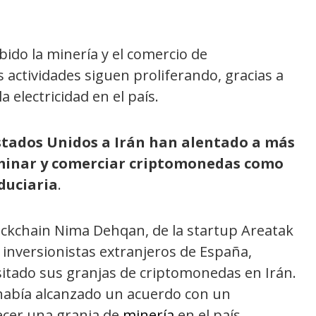
bido la minería y el comercio de
actividades siguen proliferando, gracias a
a electricidad en el país.
stados Unidos a Irán han alentado a más
a minar y comerciar criptomonedas como
duciaria
.
ockchain Nima Dehqan, de la startup Areatak
inversionistas extranjeros de España,
sitado sus granjas de criptomonedas en Irán.
había alcanzado un acuerdo con un
ecer una granja de
minería
en el país.