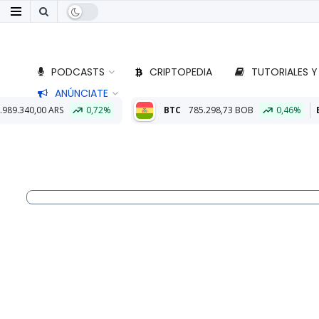
PODCASTS
CRIPTOPEDIA
TUTORIALES Y
ANÚNCIATE
0,72%
BTC
785.298,73 BOB
0,46%
ETH
23.139,46 BOB