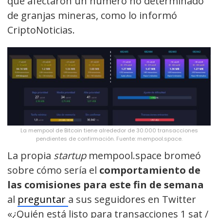
que afectaron un número no determinado
de granjas mineras, como lo informó
CriptoNoticias.
La mempool de Bitcoin tiene alrededor de 30.000 transacciones
pendientes de confirmación. Fuente: mempool.space.
La propia
startup
mempool.space bromeó
sobre cómo sería el
comportamiento de
las comisiones para este fin de semana
al
preguntar
a sus seguidores en Twitter
«¿Quién está listo para transacciones 1 sat /