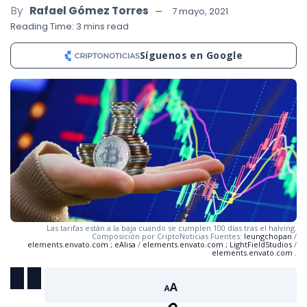
By
Rafael Gómez Torres
7 mayo, 2021
Reading Time: 3 mins read
Síguenos en Google
Las tarifas están a la baja cuando se cumplen 100 días tras el halving.
Composición por CriptoNoticias Fuentes:
leungchopan
/
elements.envato.com
;
eAlisa
/
elements.envato.com
;
LightFieldStudios
/
elements.envato.com
.