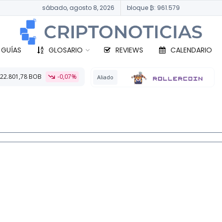
sábado, agosto 8, 2026
bloque ₿: 961.579
 GUÍAS
GLOSARIO
REVIEWS
CALENDARIO
7%
BTC
331.617
Aliado