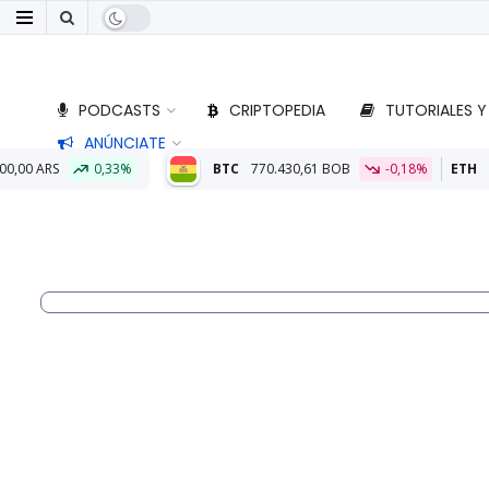
PODCASTS
CRIPTOPEDIA
TUTORIALES Y
ANÚNCIATE
BTC
770.430,61 BOB
-0,18%
ETH
22.801,78 BOB
-0,0