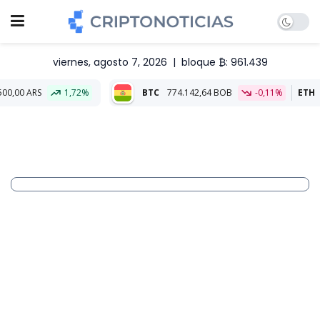
viernes, agosto 7, 2026
|
bloque ₿: 961.439
1,72%
BTC
774.142,64 BOB
-0,11%
ETH
22.874,22 B