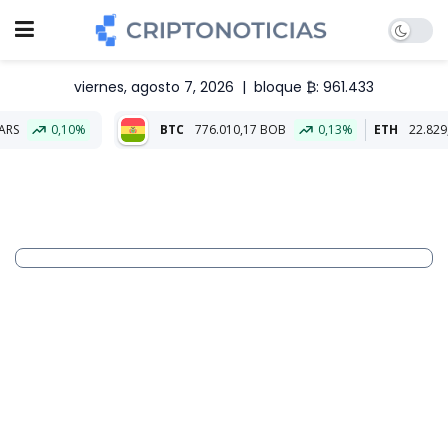
viernes, agosto 7, 2026
|
bloque ₿: 961.433
BTC
776.010,17 BOB
0,13%
ETH
22.829,59 BOB
0,4