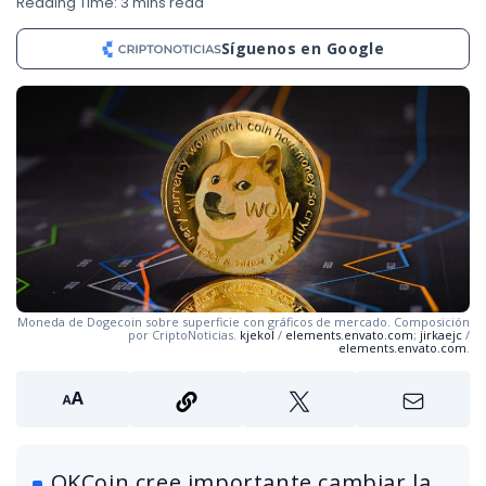
Reading Time: 3 mins read
Síguenos en Google
Moneda de Dogecoin sobre superficie con gráficos de mercado. Composición
por CriptoNoticias.
kjekol
/
elements.envato.com
;
jirkaejc
/
elements.envato.com
.
OKCoin cree importante cambiar la