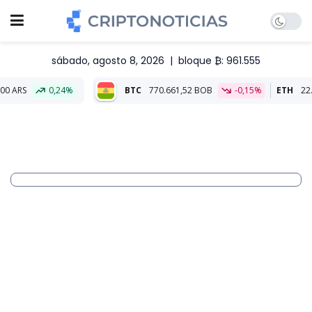
sábado, agosto 8, 2026
|
bloque ₿: 961.555
,24%
BTC
770.661,52 BOB
-0,15%
ETH
22.755,52 BOB