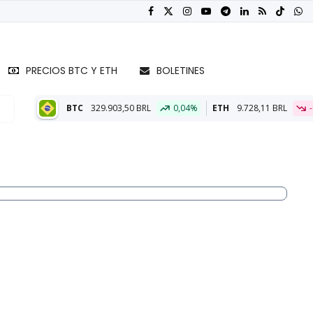
PRECIOS BTC Y ETH
BOLETINES
9.903,50 BRL
0,04%
ETH
9.728,11 BRL
-0,02%
BTC