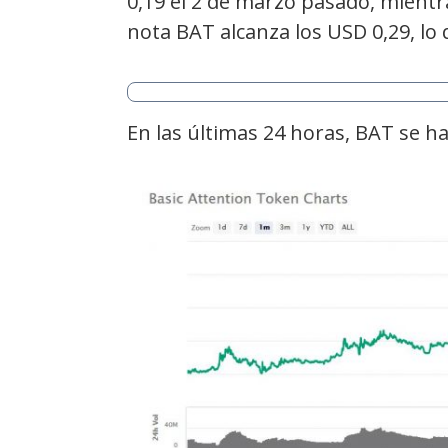
0,19 el 2 de marzo pasado, mient
nota BAT alcanza los USD 0,29, lo
En las últimas 24 horas, BAT se h