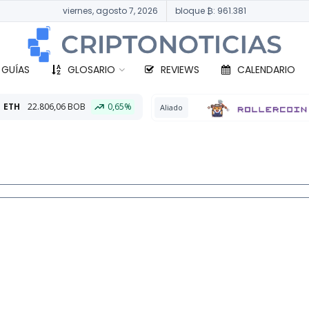
viernes, agosto 7, 2026
bloque ₿: 961.381
 GUÍAS
GLOSARIO
REVIEWS
CALENDARIO
0,65%
BTC
32
Aliado