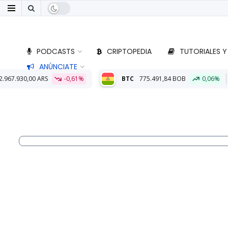
PODCASTS
CRIPTOPEDIA
TUTORIALES Y
ANÚNCIATE
,61%
BTC
775.491,84 BOB
0,06%
ETH
22.806,06 BOB