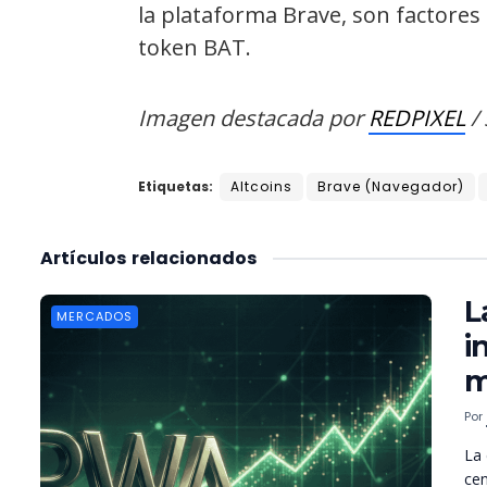
la plataforma Brave, son factores
token BAT.
Imagen destacada por
REDPIXEL
/
Etiquetas:
Altcoins
Brave (Navegador)
Artículos
relacionados
L
MERCADOS
i
m
Por
La 
cen