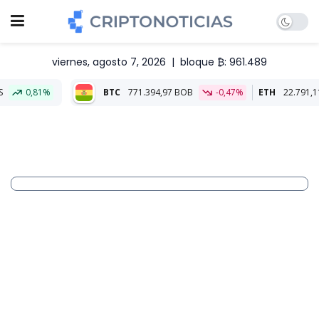
viernes, agosto 7, 2026
|
bloque ₿: 961.489
BTC
771.394,97 BOB
-0,47%
ETH
22.791,11 BOB
0,