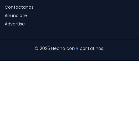
Contáctanos
Anúnciate
Advertise
© 2025 Hecho con
♥
por Latinos.