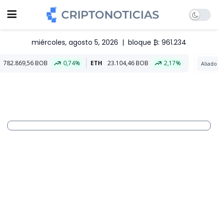
miércoles, agosto 5, 2026
|
bloque ₿: 961.234
0,74%
ETH
23.104,46 BOB
2,17%
Aliado