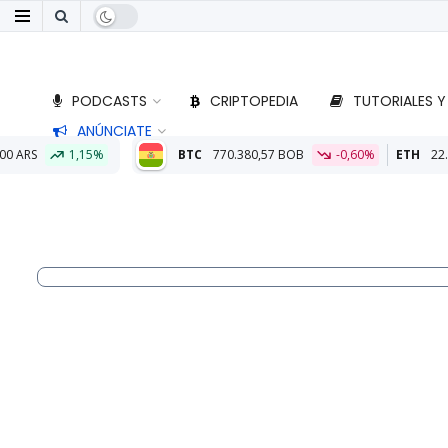
PODCASTS
CRIPTOPEDIA
TUTORIALES Y
ANÚNCIATE
BTC
770.380,57 BOB
-0,60%
ETH
22.722,52 BOB
-0,13%