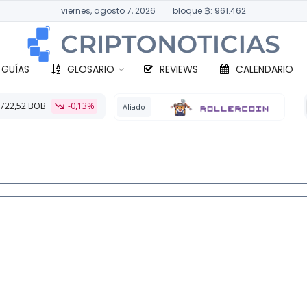
viernes, agosto 7, 2026
bloque ₿: 961.462
 GUÍAS
GLOSARIO
REVIEWS
CALENDARIO
BTC
331.032,80 B
Aliado