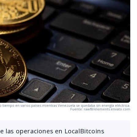
 tiempo en varios países mientras Venezuela se quedaba sin energía eléctrica.
Fuente: rawf8/elements.envato.com
re las operaciones en LocalBitcoins