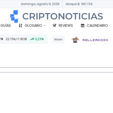
domingo, agosto 9, 2026
bloque ₿: 961.724
 GUÍAS
GLOSARIO
REVIEWS
CALENDARIO
0,23%
BTC
331
Aliado