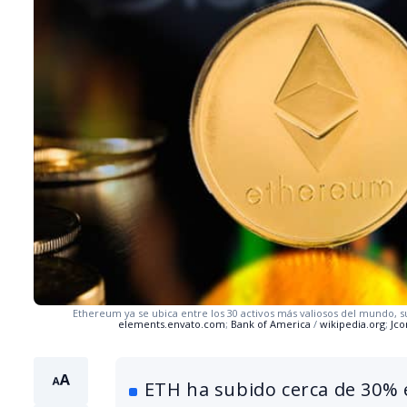
Ethereum ya se ubica entre los 30 activos más valiosos del mundo, 
elements.envato.com
;
Bank of America
/
wikipedia.org
;
Jc
ETH ha subido cerca de 30% e