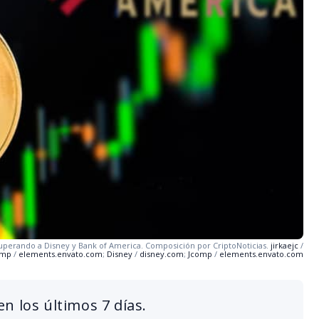
superando a Disney y Bank of America. Composición por CriptoNoticias.
jirkaejc
/
omp
/
elements.envato.com
;
Disney
/
disney.com
;
Jcomp
/
elements.envato.com
n los últimos 7 días.