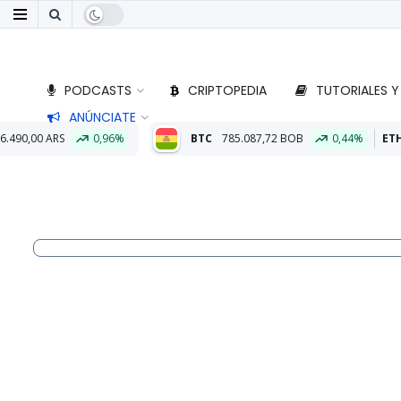
PODCASTS
CRIPTOPEDIA
TUTORIALES Y
ANÚNCIATE
6%
BTC
785.087,72 BOB
0,44%
ETH
23.125,43 BOB