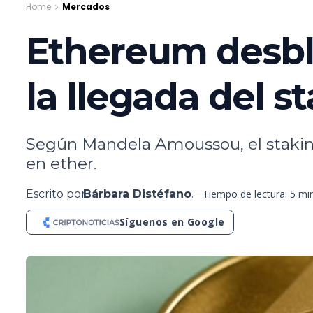
Home
Mercados
Ethereum desblo
la llegada del s
Según Mandela Amoussou, el staking
en ether.
Escrito por
Bárbara Distéfano
.
Tiempo de lectura: 5 mi
Síguenos en Google