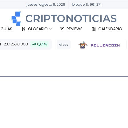
jueves, agosto 6, 2026
bloque ₿: 961.271
 GUÍAS
GLOSARIO
REVIEWS
CALENDARIO
0,61%
BTC
333
Aliado