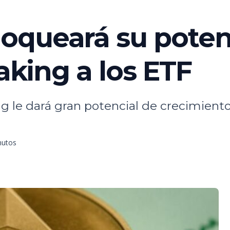
queará su potenc
taking a los ETF
 le dará gran potencial de crecimiento 
nutos