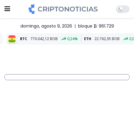
domingo, agosto 9, 2026
|
bloque ₿: 961.729
770.042,12 BOB
0,24%
ETH
22.762,05 BOB
0,09%
Aliado