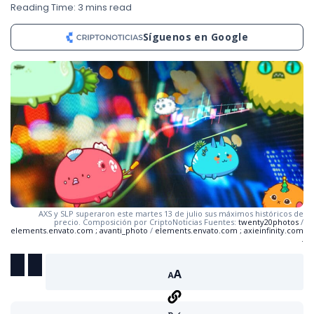
Reading Time: 3 mins read
Síguenos en Google
AXS y SLP superaron este martes 13 de julio sus máximos históricos de
precio. Composición por CriptoNoticias Fuentes:
twenty20photos
/
elements.envato.com
;
avanti_photo
/
elements.envato.com
;
axieinfinity.com
.