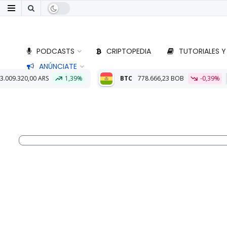
PODCASTS
CRIPTOPEDIA
TUTORIALES Y
ANÚNCIATE
39%
BTC
778.666,23 BOB
-0,39%
ETH
22.920,66 BOB