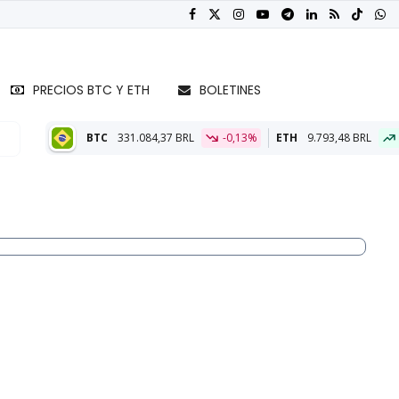
PRECIOS BTC Y ETH
BOLETINES
1.084,37 BRL
-0,13%
ETH
9.793,48 BRL
0,41%
BTC