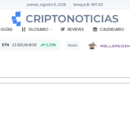
jueves, agosto 6, 2026
bloque ₿: 961.312
 GUÍAS
GLOSARIO
REVIEWS
CALENDARIO
0,29%
BTC
33
Aliado