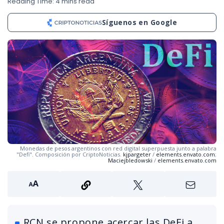
Reading Time: 4 mins read
Síguenos en Google
Monedas de pesos argentinos con red digital superpuesta junto a palabra
"Defi". Composición por CriptoNoticias.
kjpargeter
/
elements.envato.com
;
Maciejbledowski
/
elements.envato.com
RCN se propone acercar las DeFi a