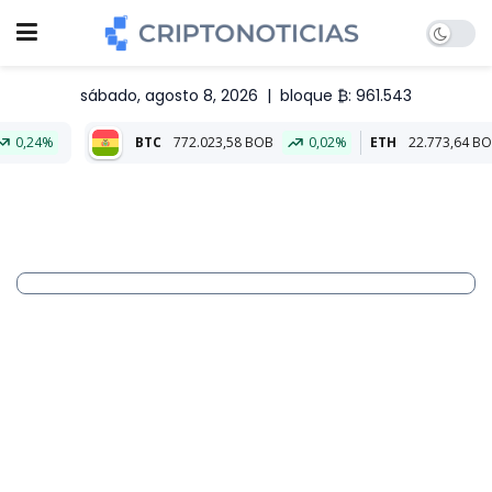
sábado, agosto 8, 2026
|
bloque ₿: 961.543
BTC
772.023,58 BOB
0,02%
ETH
22.773,64 BOB
-0,13%