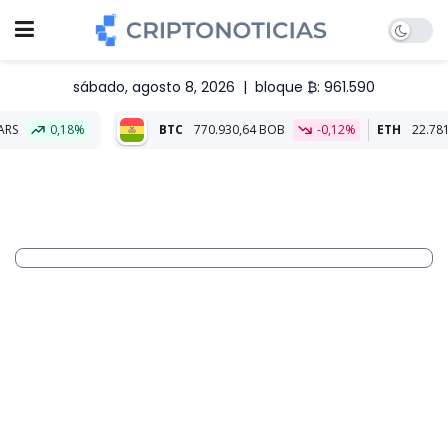
sábado, agosto 8, 2026
|
bloque ₿: 961.590
BTC
770.930,64 BOB
-0,12%
ETH
22.781,69 BOB