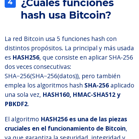
¿Cuáles funciones
4
hash usa Bitcoin?
La red Bitcoin usa 5 funciones hash con
distintos propósitos. La principal y más usada
es
HASH256
, que consiste en aplicar SHA-256
dos veces consecutivas:
SHA−256(SHA−256(datos)), pero también
emplea los algoritmos hash
SHA-256
aplicado
una sola vez,
HASH160, HMAC-SHA512 y
PBKDF2
.
El algoritmo
HASH256
es una de las piezas
cruciales en el funcionamiento de Bitcoin
,
ya que garantiza la seguridad, integridad y