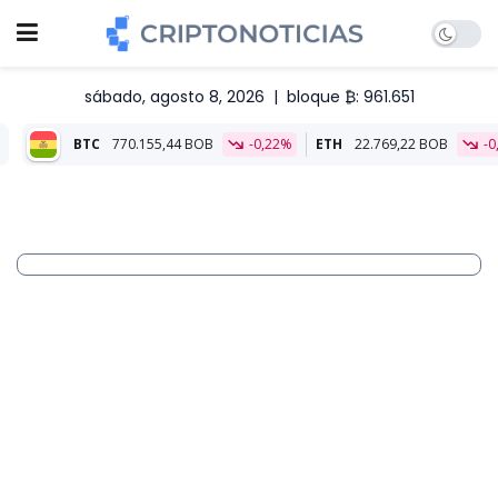
sábado, agosto 8, 2026
|
bloque ₿: 961.651
0.155,44 BOB
-0,22%
ETH
22.769,22 BOB
-0,21%
Aliado