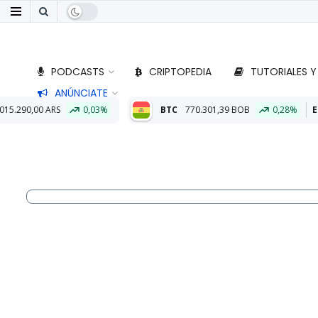
PODCASTS
CRIPTOPEDIA
TUTORIALES Y
ANÚNCIATE
03%
BTC
770.301,39 BOB
0,28%
ETH
22.794,11 BOB