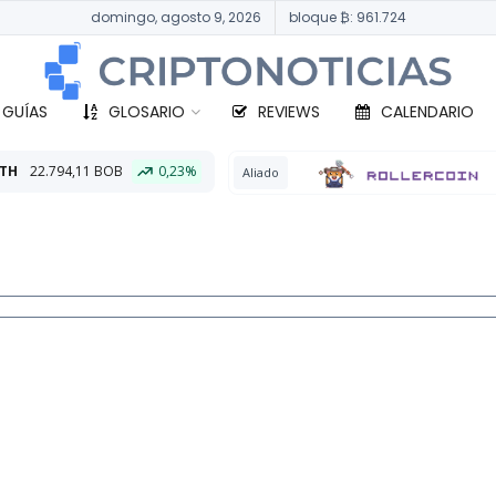
domingo, agosto 9, 2026
bloque ₿: 961.724
 GUÍAS
GLOSARIO
REVIEWS
CALENDARIO
0,23%
BTC
331
Aliado