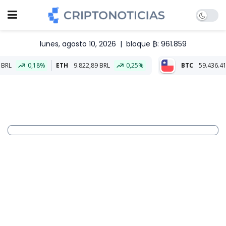
lunes, agosto 10, 2026
|
bloque ₿: 961.859
ETH
9.822,89 BRL
0,25%
BTC
59.436.417,82 CLP
0