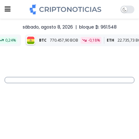
sábado, agosto 8, 2026
|
bloque ₿: 961.548
BTC
770.457,90 BOB
-0,18%
ETH
22.735,73 BOB
-0,37%